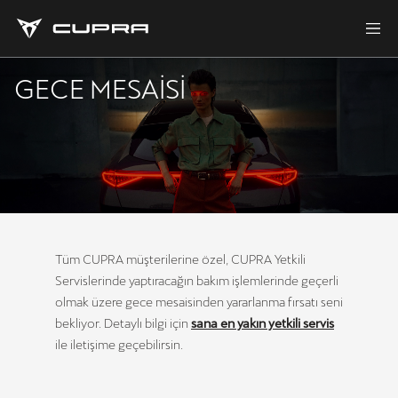
GECE MESAISI
Tüm CUPRA müşterilerine özel, CUPRA Yetkili
Servislerinde yaptıracağın bakım işlemlerinde geçerli
olmak üzere gece mesaisinden yararlanma fırsatı seni
bekliyor. Detaylı bilgi için
sana en yakın yetkili servis
ile iletişime geçebilirsin.