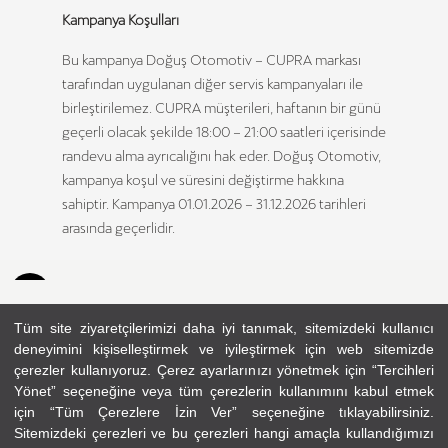
Kampanya Koşulları
Bu kampanya Doğuş Otomotiv – CUPRA markası
tarafından uygulanan diğer servis kampanyaları ile
birleştirilemez. CUPRA müşterileri, haftanın bir günü
geçerli olacak şekilde 18:00 – 21:00 saatleri içerisinde
randevu alma ayrıcalığını hak eder. Doğuş Otomotiv,
kampanya koşul ve süresini değiştirme hakkına
sahiptir. Kampanya 01.01.2026 – 31.12.2026 tarihleri
arasında geçerlidir.
Tüm site ziyaretçilerimizi daha iyi tanımak, sitemizdeki kullanıcı
deneyimini kişiselleştirmek ve iyileştirmek için web sitemizde
çerezler kullanıyoruz. Çerez ayarlarınızı yönetmek için “Tercihleri
Yönet” seçeneğine veya tüm çerezlerin kullanımını kabul etmek
Hakkımızda
İletişim
için “Tüm Çerezlere İzin Ver” seçeneğine tıklayabilirsiniz.
Çerez Politikası
Sitemizdeki çerezleri ve bu çerezleri hangi amaçla kullandığımızı
Kullanım Şartları ve Gizlilik Politikası