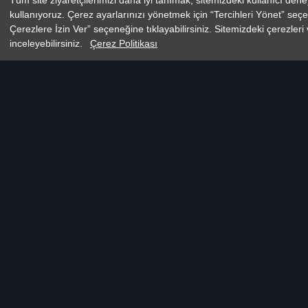
Tüm site ziyaretçilerimizi daha iyi tanımak, sitemizdeki kullanıcı dene
kullanıyoruz. Çerez ayarlarınızı yönetmek için “Tercihleri Yönet” se
Çerezlere İzin Ver” seçeneğine tıklayabilirsiniz. Sitemizdeki çerezler
inceleyebilirsiniz.
Çerez Politikası
CUPRA FIRSATLARINI KEŞF