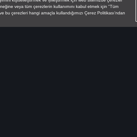
yimini kişiselleştirmek ve iyileştirmek için web sitemizde çerezler
çeneğine veya tüm çerezlerin kullanımını kabul etmek için “Tüm
i ve bu çerezleri hangi amaçla kullandığımızı Çerez Politikası’ndan
ET
CUPRA FORMENTOR