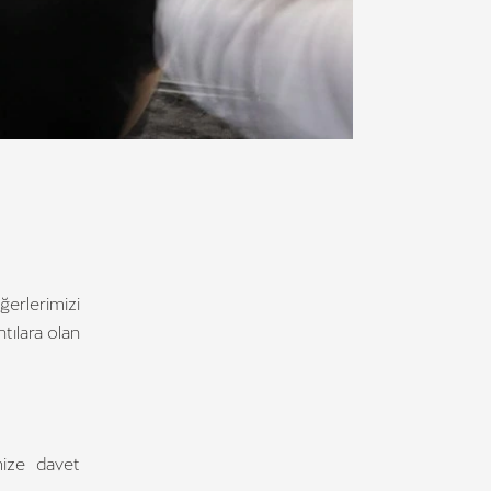
erlerimizi
ntılara olan
mize davet