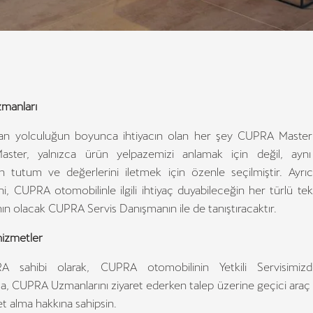
manları
lan yolculuğun boyunca ihtiyacın olan her şey CUPRA Master i
ster, yalnızca ürün yelpazemizi anlamak için değil, ayn
n tutum ve değerlerini iletmek için özenle seçilmiştir. Ayr
i, CUPRA otomobilinle ilgili ihtiyaç duyabileceğin her türlü te
ın olacak CUPRA Servis Danışmanın ile de tanıştıracaktır.
 hizmetler
A sahibi olarak, CUPRA otomobilinin Yetkili Servisimizd
a, CUPRA Uzmanlarını ziyaret ederken talep üzerine geçici araç gi
t alma hakkına sahipsin.