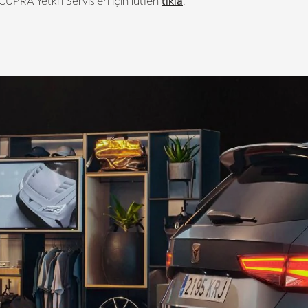
CUPRA Yetkili Servisleri için lütfen
tıkla
.