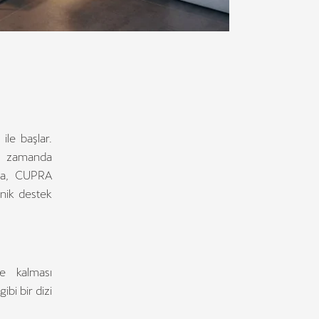
le başlar.
ı zamanda
ıca, CUPRA
knik destek
e kalması
bi bir dizi