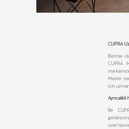
CUPRA Uz
Bizimle o
CUPRA Ma
markamızı
Master sen
için uzman
Ayrıcalıklı
Bir CUPR
gerekiyors
özel hizme