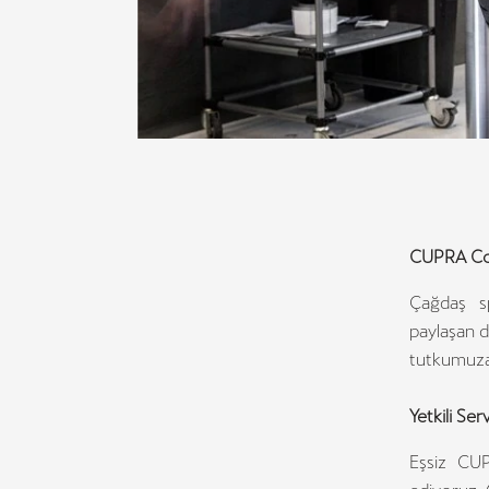
CUPRA Co
Çağdaş sp
paylaşan di
tutkumuza 
Yetkili Serv
Eşsiz CUP