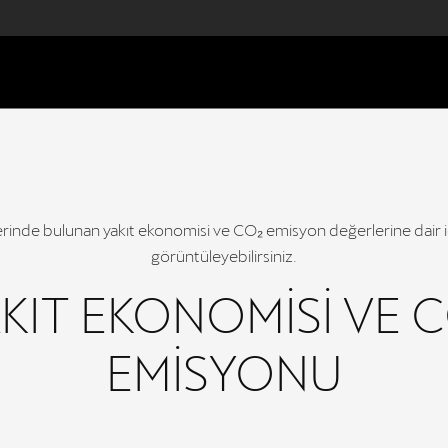
nde bulunan yakıt ekonomisi ve CO₂ emisyon değerlerine dair iç
görüntüleyebilirsiniz.
KIT EKONOMİSİ VE 
EMİSYONU