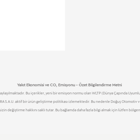
Yakıt Ekonomisi ve CO₂ Emisyonu - Özet Bilgilendirme Metni
aylaşılmaktadır. Bu içerikler, yeni bir emisyon normu olan WLTP (Dünya Çapında Uyumlu 
UPRA S.A.U. aktif bir ürün geliştirme politikası izlemektedir. Bu nedenle Doğuş Otomotiv
zin değiştirme hakkını saklı tutar. Bu bağlamda daha fazla bilgi almak için lütfen bölgeni