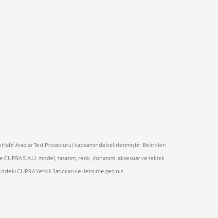
Hafif Araçlar Test Prosedürü) kapsamında belirlenmiştir. Belirtilen
 ve CUPRA S.A.U. model, tasarım, renk, donanım, aksesuar ve teknik
zdeki CUPRA Yetkili Satıcıları ile iletişime geçiniz.