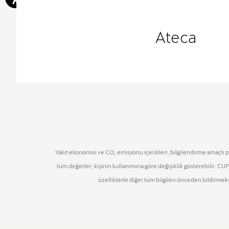
Ateca
Yakıt ekonomisi ve CO₂ emisyonu içerikleri, bilgilendirme amaçlı p
tüm değerler, kişinin kullanımına göre değişiklik gösterebilir. C
özelliklerle diğer tüm bilgileri önceden bildirmeksi