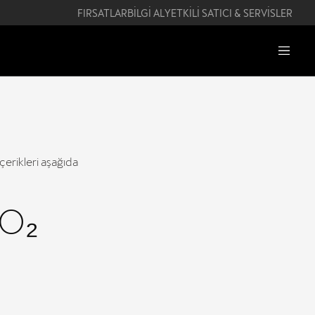
FIRSATLAR
BİLGİ AL
YETKİLİ SATICI & SERVİSLER
erikleri aşağıda
CO₂