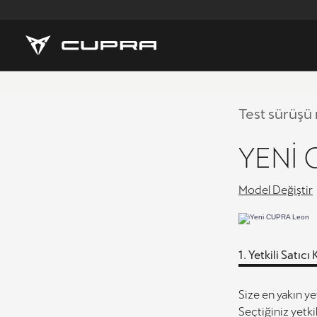
Test sürüşü
YENI
Model Değiştir
1.
Yetkili Satıc
Size en yakın yet
Seçtiğiniz yetki