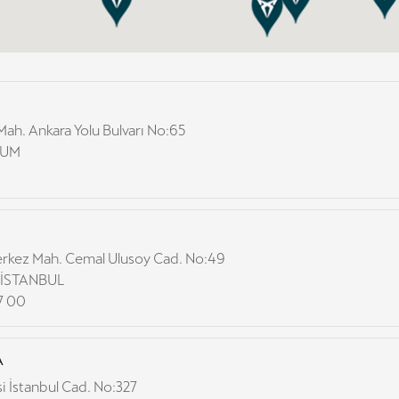
ah. Ankara Yolu Bulvarı No:65
RUM
rkez Mah. Cemal Ulusoy Cad. No:49
r/İSTANBUL
17 00
A
si İstanbul Cad. No:327