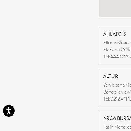
AHLATCI S
Mimar Sinan M
Merkez/ÇO
Tel:
444 0 185
ALTUR
Yenibosna Me
Bahçelievle
Tel:
0212 411 
ARCA BURS
Fatih Mahalle