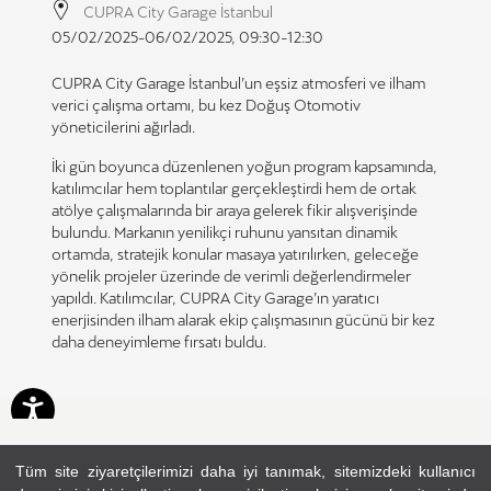
CUPRA City Garage İstanbul
05/02/2025-06/02/2025, 09:30-12:30
CUPRA City Garage İstanbul’un eşsiz atmosferi ve ilham
verici çalışma ortamı, bu kez Doğuş Otomotiv
yöneticilerini ağırladı.
İki gün boyunca düzenlenen yoğun program kapsamında,
katılımcılar hem toplantılar gerçekleştirdi hem de ortak
atölye çalışmalarında bir araya gelerek fikir alışverişinde
bulundu. Markanın yenilikçi ruhunu yansıtan dinamik
ortamda, stratejik konular masaya yatırılırken, geleceğe
yönelik projeler üzerinde de verimli değerlendirmeler
yapıldı. Katılımcılar, CUPRA City Garage’ın yaratıcı
enerjisinden ilham alarak ekip çalışmasının gücünü bir kez
daha deneyimleme fırsatı buldu.
Tüm site ziyaretçilerimizi daha iyi tanımak, sitemizdeki kullanıcı